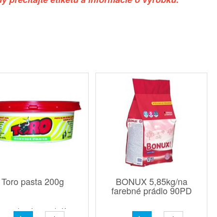
Toro pasta 200g
BONUX 5,85kg/na
farebné prádlo 90PD
enie v kartóne: 18 ksKarta