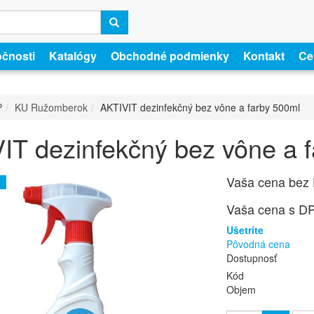
očnosti
Katalógy
Obchodné podmienky
Kontakt
Cer
P
KU Ružomberok
AKTIVIT dezinfekčný bez vône a farby 500ml
IT dezinfekčný bez vône a 
Vaša cena bez
Vaša cena s D
Ušetríte
Pôvodná cena
Dostupnosť
Kód
Objem