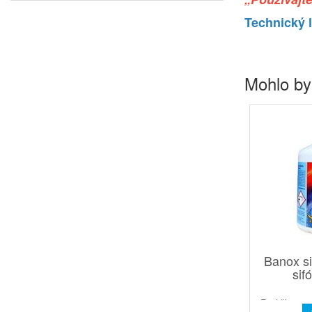
Technický l
Mohlo by
Banox sif
sif
Perličky pr