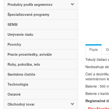
Produkty podľa segmentov
Špecializované programy
SENSI
Umývanie riadu
Povrchy
Popis
D
Pracie prostriedky, aviváže
Tekutý čistiaci
Ruky, pokožka, telo
Neobsahuje ald
Čistí a dezinf
Sanitárne čističe
veterinárnom le
Technológia
Balenie : 500 m
Balenie v kartó
Ostatné
Registračné č
Obchodný tovar
„Používajte