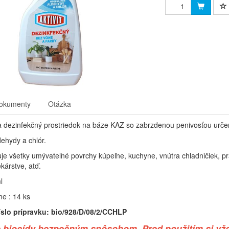
okumenty
Otázka
 a dezinfekčný prostriedok na báze KAZ so zabrzdenou penivosťou určen
ehydy a chlór.
ikuje všetky umývateľné povrchy kúpeľne, kuchyne, vnútra chladničiek,
kárstve, atď.
l
ne : 14 ks
íslo prípravku: bio/928/D/08/2/CCHLP
 biocídy bezpečným spôsobom. Pred použitím si vždy