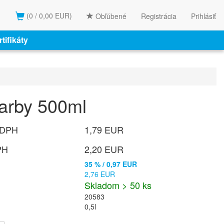
(0 / 0,00 EUR)
Obľúbené
Registrácia
Prihlásiť
tifikáty
farby 500ml
 DPH
1,79 EUR
PH
2,20 EUR
35 % / 0,97 EUR
2,76 EUR
Skladom > 50 ks
20583
0,5l