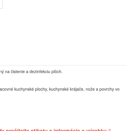
ý na čistenie a dezinfekciu plôch.
 pracovné kuchynské plochy, kuchynské krájače, nože a povrchy vo
 prečítajte etiketu a informácie o výrobku.“