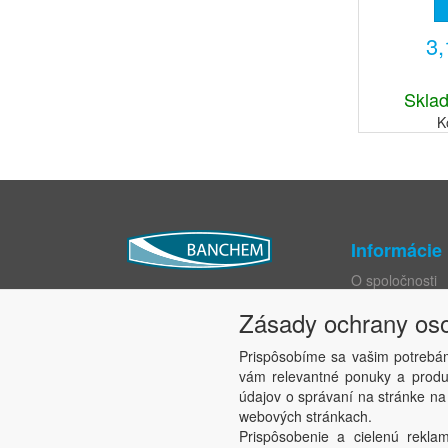
kanaliza
zvyškov r
3
odpady, v
Sklad
K
Informácie
O spoločnosti
Katalógy
Zásady ochrany os
Obchodné pod
Ochrana osobn
Prispôsobíme sa vašim potrebá
Práva dotknute
vám relevantné ponuky a produk
Nastavenie sú
údajov o správaní na stránke na
Pravidlá cookie
webových stránkach.
Prispôsobenie a cielenú reklam