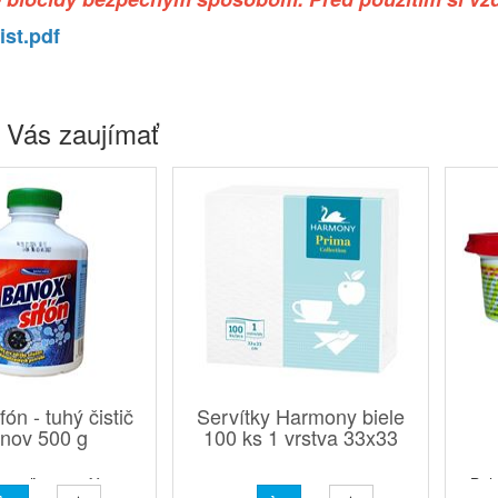
ist.pdf
 Vás zaujímať
ón - tuhý čistič
Servítky Harmony biele
ónov 500 g
100 ks 1 vrstva 33x33
e uvoľnenie sifónov a
Bal