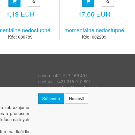
bezpečnostných údajov
1,19 EUR
17,66 EUR
entálne nedostupné
momentálne nedostupné
Kód: 000789
Kód: 002209
eshop:
+421 917 169 401
centrála:
+421 315 910 801
E-mail:
banchem@banchem.sk
Web:
www.banchem.sk
Súhlasím
Nastaviť
 a zobrazujeme
kies a prenosom
ieťach na iných
tím na tlačidlo