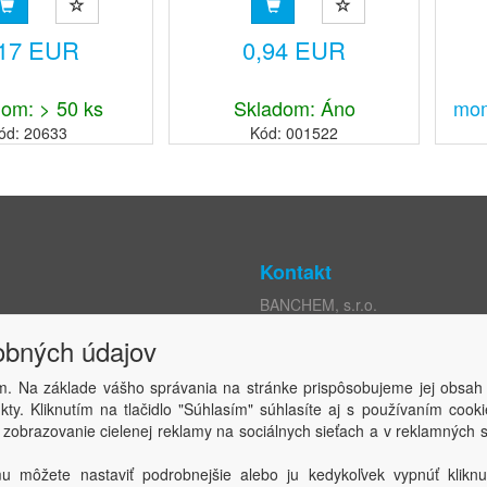
čných potrubíBezo
ozpúšťa kuchynské
,17 EUR
0,94 EUR
lasy, tuk a pap...
om: > 50 ks
Skladom: Áno
mom
ód: 20633
Kód: 001522
Kontakt
BANCHEM, s.r.o.
Rybný trh 332/9
obných údajov
mienky
P.O. Box 164
ých údajov
929 01 Dunajská Streda, SR
m. Na základe vášho správania na stránke prispôsobujeme jej obsah
j osoby
ty. Kliknutím na tlačidlo "Súhlasím" súhlasíte aj s používaním coo
kromia
IČO: 36227901
 zobrazovanie cielenej reklamy na sociálnych sieťach a v reklamných s
s
IČ DPH: SK2020196563
DIČ: 2020196563
u môžete nastaviť podrobnejšie alebo ju kedykoľvek vypnúť kliknu