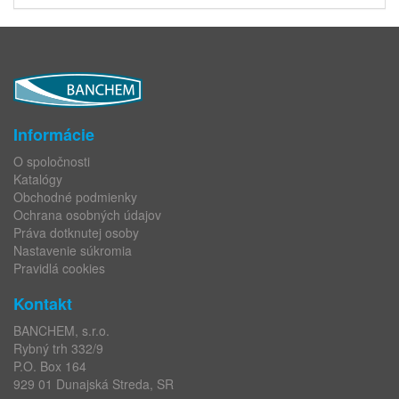
Informácie
O spoločnosti
Katalógy
Obchodné podmienky
Ochrana osobných údajov
Práva dotknutej osoby
Nastavenie súkromia
Pravidlá cookies
Kontakt
BANCHEM, s.r.o.
Rybný trh 332/9
P.O. Box 164
929 01 Dunajská Streda, SR