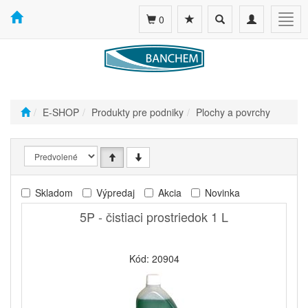
Toggle
Toggle
Togg
0
search
navigation
navig
E-SHOP
Produkty pre podniky
Plochy a povrchy
Skladom
Výpredaj
Akcia
Novinka
5P - čistiaci prostriedok 1 L
Kód: 20904