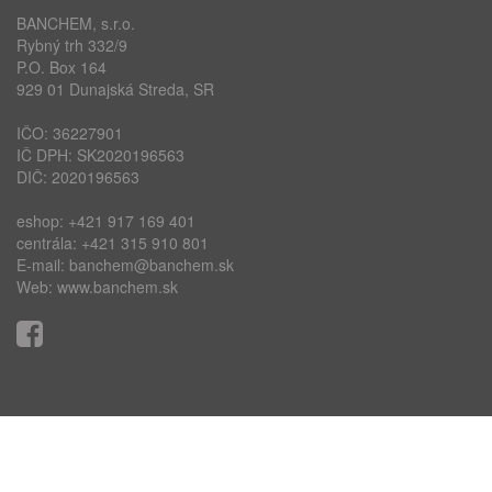
BANCHEM, s.r.o.
Rybný trh 332/9
P.O. Box 164
929 01 Dunajská Streda, SR
IČO: 36227901
IČ DPH: SK2020196563
DIČ: 2020196563
eshop:
+421 917 169 401
centrála:
+421 315 910 801
E-mail:
banchem@banchem.sk
Web:
www.banchem.sk