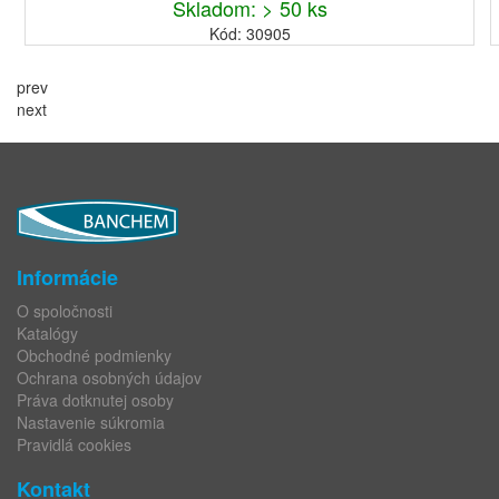
Skladom: > 50 ks
Kód: 30905
prev
next
Informácie
O spoločnosti
Katalógy
Obchodné podmienky
Ochrana osobných údajov
Práva dotknutej osoby
Nastavenie súkromia
Pravidlá cookies
Kontakt