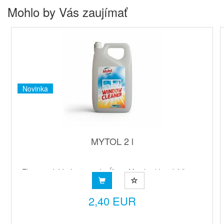
Mohlo by Vás zaujímať
Novinka
MYTOL 2 l
Ekonomické balenie na dopĺňanieMytol je klasický čistiaci
prostriedok určený na čistenie okenných tabúľ, zrkad...
2,40 EUR