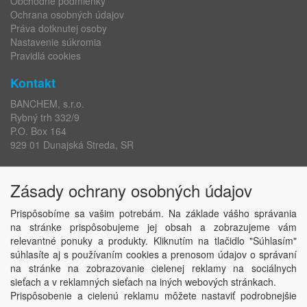
Obchodné podmienky
Ochrana osobných údajov
Práva dotknutej osoby
Nastavenie súkromia
Pravidlá cookies
Kontakt
BANCHEM, s.r.o.
Rybný trh 332/9
P.O. Box 164
929 01 Dunajská Streda, SR
IČO: 36227901
Zásady ochrany osobných údajov
IČ DPH: SK2020196563
DIČ: 2020196563
Prispôsobíme sa vašim potrebám. Na základe vášho správania
na stránke prispôsobujeme jej obsah a zobrazujeme vám
eshop:
+421 917 169 401
relevantné ponuky a produkty. Kliknutím na tlačidlo "Súhlasím"
centrála:
+421 315 910 801
súhlasíte aj s používaním cookies a prenosom údajov o správaní
E-mail:
banchem@banchem.sk
na stránke na zobrazovanie cielenej reklamy na sociálnych
Web:
www.banchem.sk
sieťach a v reklamných sieťach na iných webových stránkach.
Prispôsobenie a cielenú reklamu môžete nastaviť podrobnejšie