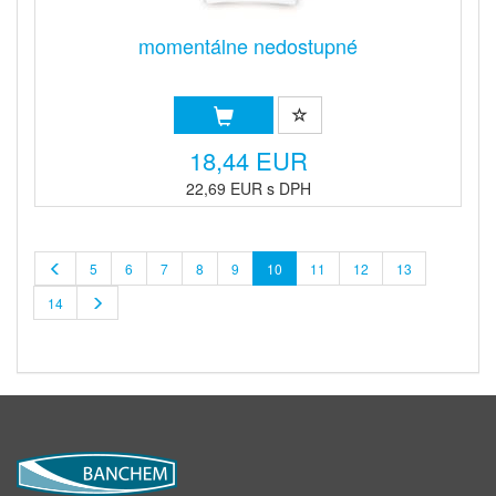
momentálne nedostupné
18,44 EUR
22,69 EUR s DPH
5
6
7
8
9
10
11
12
13
14