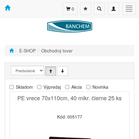
Toggle
Toggle
Togg
0
search
navigation
navig
E-SHOP
Obchodný tovar
Skladom
Výpredaj
Akcia
Novinka
PE vrece 70x110cm, 40 mikr. čierne 25 ks
Kód: 005177