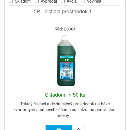
Skladom
Výpredaj
Akcia
Novinka
5P - čistiaci prostriedok 1 L
Kód: 20904
Skladom: > 50 ks
Tekutý čistiaci a dezinfekčný prostriedok na báze
kvartérnych amónnychzlúčenín so zníženou penivosťou,
určený ...