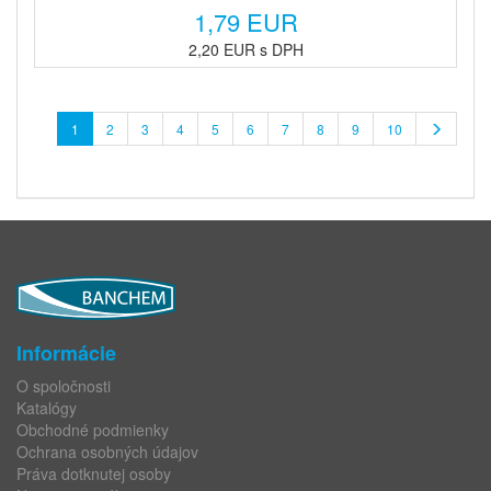
1,79 EUR
2,20 EUR s DPH
1
2
3
4
5
6
7
8
9
10
Informácie
O spoločnosti
Katalógy
Obchodné podmienky
Ochrana osobných údajov
Práva dotknutej osoby