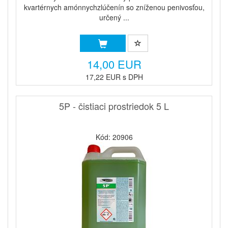
kvartérnych amónnychzlúčenín so zníženou penivosťou,
určený ...
14,00 EUR
17,22 EUR s DPH
5P - čistiaci prostriedok 5 L
Kód: 20906