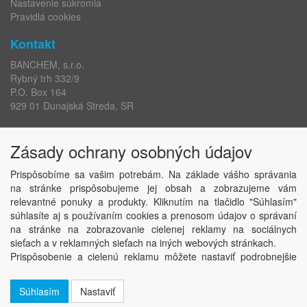
Nastavenie súkromia
Pravidlá cookies
Kontakt
BANCHEM, s.r.o.
Rybný trh 332/9
P.O. Box 164
929 01 Dunajská Streda, SR
IČO: 36227901
Zásady ochrany osobných údajov
IČ DPH: SK2020196563
DIČ: 2020196563
Prispôsobíme sa vašim potrebám. Na základe vášho správania
eshop:
+421 917 169 401
na stránke prispôsobujeme jej obsah a zobrazujeme vám
centrála:
+421 315 910 801
relevantné ponuky a produkty. Kliknutím na tlačidlo "Súhlasím"
E-mail:
banchem@banchem.sk
súhlasíte aj s používaním cookies a prenosom údajov o správaní
Web:
www.banchem.sk
na stránke na zobrazovanie cielenej reklamy na sociálnych
sieťach a v reklamných sieťach na iných webových stránkach.
Prispôsobenie a cielenú reklamu môžete nastaviť podrobnejšie
alebo ju kedykoľvek vypnúť kliknutím na tlačidlo Nastaviť.
Súhlasím
Nastaviť