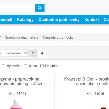
očnosti
Katalógy
Obchodné podmienky
Kontakt
Cer
P
Špeciálna dezinfekcia
Nástroje a pomôcky
a
Výpredaj
Akcia
Novinka
zyma - prípravok na
Kvarsept 3 Gen - prost
ňovanie biolog. záťaže...
dezinfekciu nástr
Kód: 53004
Kód: 51016