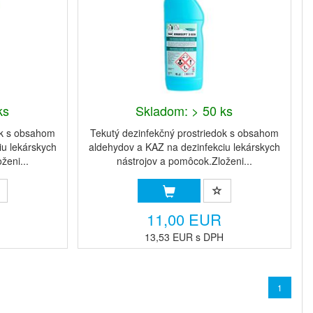
ks
Skladom: > 50 ks
ok s obsahom
Tekutý dezinfekčný prostriedok s obsahom
iu lekárskych
aldehydov a KAZ na dezinfekciu lekárskych
ženi...
nástrojov a pomôcok.Zloženi...
11,00 EUR
H
13,53 EUR s DPH
1