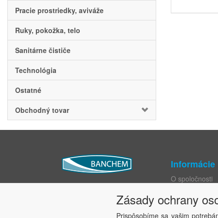
Pracie prostriedky, aviváže
Ruky, pokožka, telo
Sanitárne čističe
Technológia
Ostatné
Obchodný tovar
Informácie
O spoločnosti
Katalógy
Zásady ochrany os
Obchodné pod
Ochrana osobn
Prispôsobíme sa vašim potrebá
Práva dotknute