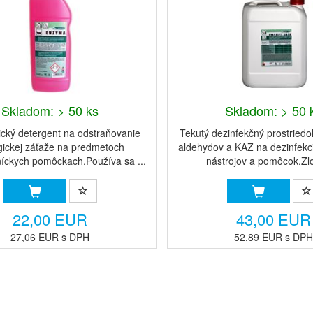
Skladom: > 50 ks
Skladom: > 50 
cký detergent na odstraňovanie
Tekutý dezinfekčný prostried
gickej záťaže na predmetoch
aldehydov a KAZ na dezinfekc
níckych pomôckach.Používa sa ...
nástrojov a pomôcok.Zlo
22,00 EUR
43,00 EUR
27,06 EUR s DPH
52,89 EUR s DP