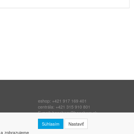
eshop:
+421 917 169 401
centrála:
+421 315 910 801
E-mail:
banchem@banchem.sk
Web:
www.banchem.sk
Súhlasím
Nastaviť
 a zobrazujeme