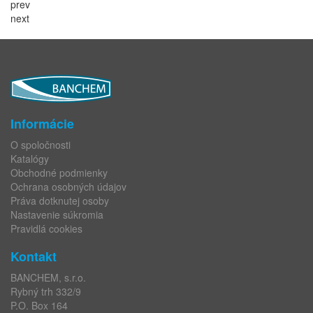
prev
next
Informácie
O spoločnosti
Katalógy
Obchodné podmienky
Ochrana osobných údajov
Práva dotknutej osoby
Nastavenie súkromia
Pravidlá cookies
Kontakt
BANCHEM, s.r.o.
Rybný trh 332/9
P.O. Box 164