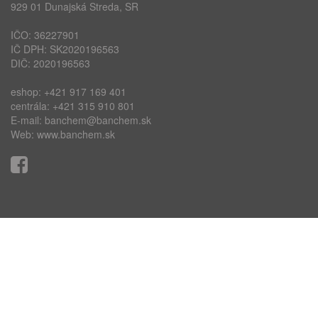
929 01 Dunajská Streda, SR
IČO: 36227901
IČ DPH: SK2020196563
DIČ: 2020196563
eshop:
+421 917 169 401
centrála:
+421 315 910 801
E-mail:
banchem@banchem.sk
Web:
www.banchem.sk