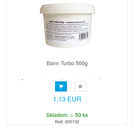
Bann Turbo 500g
Pasta na umývanie rúk s vysokou odmasťovacou
schopnosťou. Inovovaný produkt na umývanie znečistených
rúk v pri...
1,13 EUR
Skladom: > 50 ks
Kód: 005132