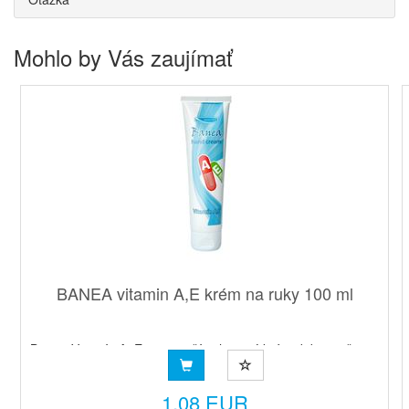
Mohlo by Vás zaujímať
BANEA vitamin A,E krém na ruky 100 ml
Banea Vitamín A, E mastnejší ochranný krém dobre vyživuje
pokožku vďaka obsahu vitamínov A a E. Vhodný najmä p...
1,08 EUR