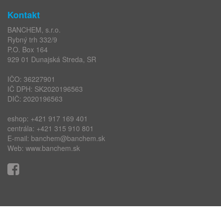
Kontakt
BANCHEM, s.r.o.
Rybný trh 332/9
P.O. Box 164
929 01 Dunajská Streda, SR
IČO: 36227901
IČ DPH: SK2020196563
DIČ: 2020196563
eshop:
+421 917 169 401
centrála:
+421 315 910 801
E-mail:
banchem@banchem.sk
Web:
www.banchem.sk