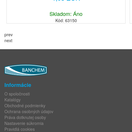
Skladom: Áno
Kód: 63150
prev
next
Informácie
O spoločnosti
Katalógy
Obchodné podmienky
Ochrana osobných údajov
Práva dotknutej osoby
Nastavenie súkromia
Pravidlá cookies