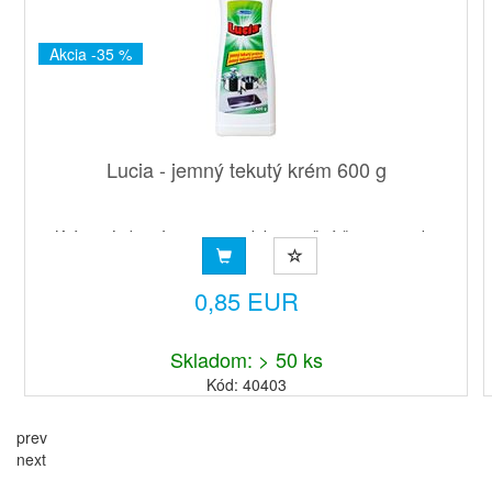
Akcia -35 %
Lucia - jemný tekutý krém 600 g
Krémový abrazívny prostriedok na ručné čistenie riadu,
umývadiel, kúpeľní a ďalších povrchov v celom dome, vrá...
0,85 EUR
Skladom: > 50 ks
Kód: 40403
prev
next