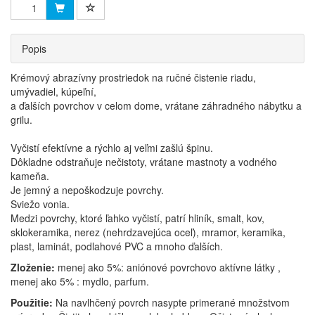
Popis
Krémový abrazívny prostriedok na ručné čistenie riadu,
umývadiel, kúpeľní,
a ďalších povrchov v celom dome, vrátane záhradného nábytku a
grilu.
Vyčistí efektívne a rýchlo aj veľmi zašlú špinu.
Dôkladne odstraňuje nečistoty, vrátane mastnoty a vodného
kameňa.
Je jemný a nepoškodzuje povrchy.
Sviežo vonia.
Medzi povrchy, ktoré ľahko vyčistí, patrí hliník, smalt, kov,
sklokeramika, nerez (nehrdzavejúca oceľ), mramor, keramika,
plast, laminát, podlahové PVC a mnoho ďalších.
Zloženie:
menej ako 5%: aniónové povrchovo aktívne látky ,
menej ako 5% : mydlo, parfum.
Použitie:
Na navlhčený povrch nasypte primerané množstvom