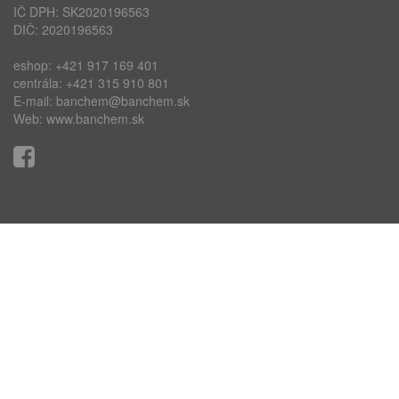
IČ DPH: SK2020196563
DIČ: 2020196563
eshop:
+421 917 169 401
centrála:
+421 315 910 801
E-mail:
banchem@banchem.sk
Web:
www.banchem.sk