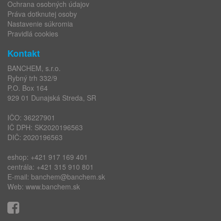
Ochrana osobných údajov
Práva dotknutej osoby
Nastavenie súkromia
Pravidlá cookies
Kontakt
BANCHEM, s.r.o.
Rybný trh 332/9
P.O. Box 164
929 01 Dunajská Streda, SR
IČO: 36227901
IČ DPH: SK2020196563
DIČ: 2020196563
eshop:
+421 917 169 401
centrála:
+421 315 910 801
E-mail:
banchem@banchem.sk
Web:
www.banchem.sk