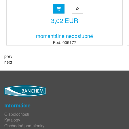
Balenie v kartóne: 10 rol
3,02 EUR
momentálne nedostupné
Kód: 005177
prev
next
Informácie
O spoločnosti
Katalógy
Obchodné podmienky