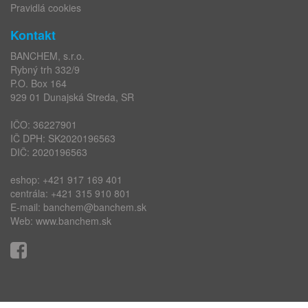
Pravidlá cookies
Kontakt
BANCHEM, s.r.o.
Rybný trh 332/9
P.O. Box 164
929 01 Dunajská Streda, SR
IČO: 36227901
IČ DPH: SK2020196563
DIČ: 2020196563
eshop:
+421 917 169 401
centrála:
+421 315 910 801
E-mail:
banchem@banchem.sk
Web:
www.banchem.sk