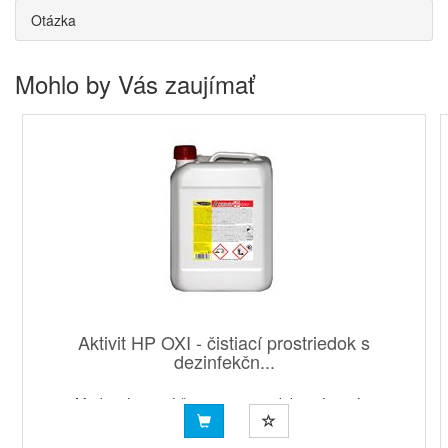
Otázka
Mohlo by Vás zaujímať
Aktivit HP OXI - čistiací prostriedok s
dezinfekčn...
Moderný penivý čistiaci prostriedok s výrazným
dezinfekčným účinkom určený na čistenie a dezinfekciu
podláh a ...