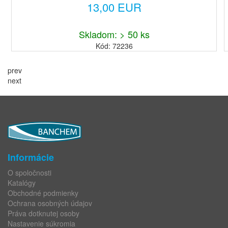
13,00 EUR
Skladom: > 50 ks
Kód: 72236
prev
next
Informácie
O spoločnosti
Katalógy
Obchodné podmienky
Ochrana osobných údajov
Práva dotknutej osoby
Nastavenie súkromia