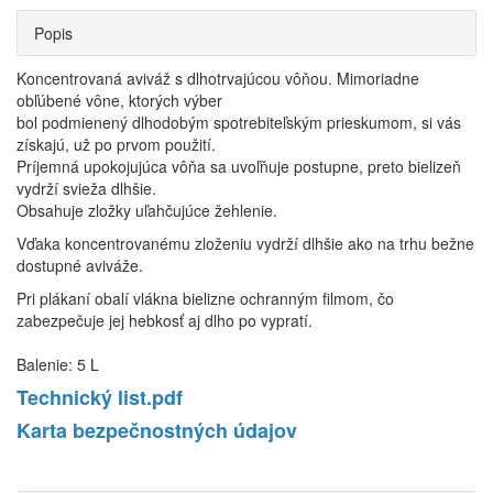
Popis
Koncentrovaná aviváž s dlhotrvajúcou vôňou. Mimoriadne
obľúbené vône, ktorých výber
bol podmienený dlhodobým spotrebiteľským prieskumom, si vás
získajú, už po prvom použití.
Príjemná upokojujúca vôňa sa uvoľňuje postupne, preto bielizeň
vydrží svieža dlhšie.
Obsahuje zložky uľahčujúce žehlenie.
Vďaka koncentrovanému zloženiu vydrží dlhšie ako na trhu bežne
dostupné aviváže.
Pri plákaní obalí vlákna bielizne ochranným filmom, čo
zabezpečuje jej hebkosť aj dlho po vypratí.
Balenie: 5 L
Technický list.pdf
Karta bezpečnostných údajov