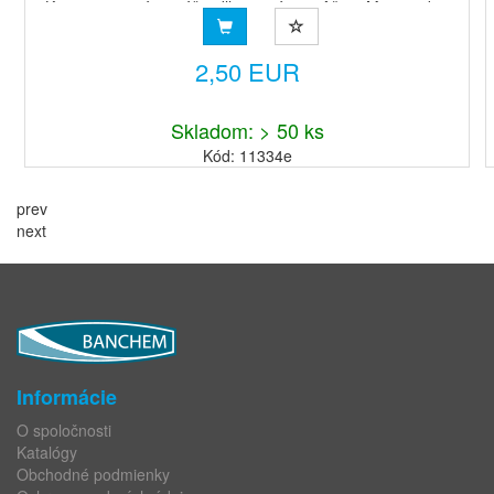
Koncentrovaná aviváž s dlhotrvajúcou vôňou. Mimoriadne
obľúbené vône, ktorých výberbol podmienený dlhodobým
sp...
2,50 EUR
Skladom: > 50 ks
Kód: 11334e
prev
next
Informácie
O spoločnosti
Katalógy
Obchodné podmienky