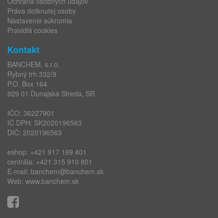
Ochrana osobných údajov
Práva dotknutej osoby
Nastavenie súkromia
Pravidlá cookies
Kontakt
BANCHEM, s.r.o.
Rybný trh 332/9
P.O. Box 164
929 01 Dunajská Streda, SR
IČO: 36227901
IČ DPH: SK2020196563
DIČ: 2020196563
eshop:
+421 917 169 401
centrála:
+421 315 910 801
E-mail:
banchem@banchem.sk
Web:
www.banchem.sk