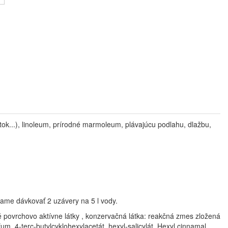
tok...), linoleum, prírodné marmoleum, plávajúcu podlahu, dlažbu,
čame dávkovať 2 uzávery na 5 l vody.
 povrchovo aktívne látky , konzervačná látka: reakčná zmes zložená
rfum, 4-terc-butylcyklohexylacetát, hexyl-salicylát, Hexyl cinnamal,