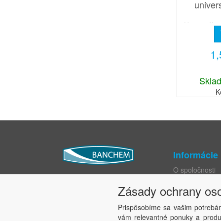
univers
Univerzálny 
dlhotr
posilneným
1
odmastňu
Sklad
K
Informácie
O spoločnosti
Katalógy
Zásady ochrany os
Obchodné pod
Ochrana osobn
Prispôsobíme sa vašim potrebá
Práva dotknute
vám relevantné ponuky a produk
Nastavenie sú