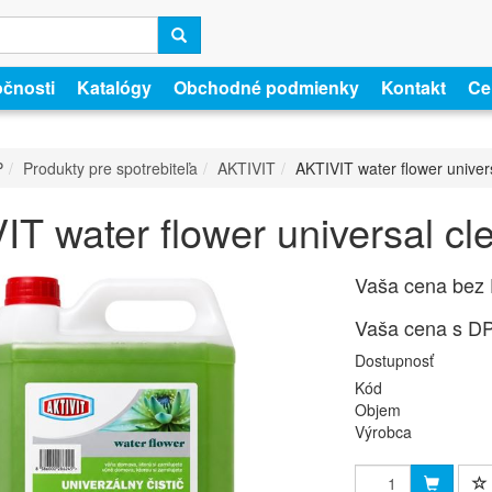
očnosti
Katalógy
Obchodné podmienky
Kontakt
Cer
P
Produkty pre spotrebiteľa
AKTIVIT
AKTIVIT water flower univers
T water flower universal cle
Vaša cena bez
Vaša cena s D
Dostupnosť
Kód
Objem
Výrobca