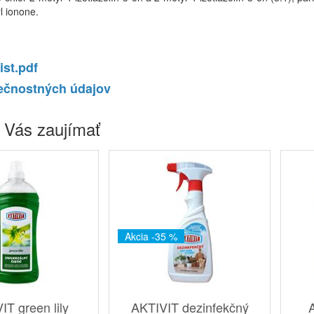
l ionone.
ist.pdf
ečnostných údajov
 Vás zaujímať
Akcia -35 %
IT green lily
AKTIVIT dezinfekčný