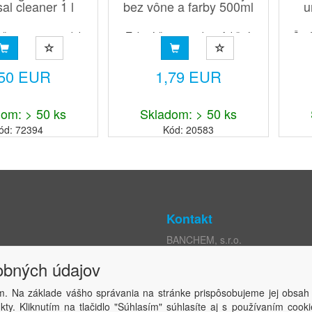
al cleaner 1 l
bez vône a farby 500ml
u
čistiaci prostriedok s
Tekutý čistiaci a dezinfekčný
Čist
vajúcou vôňou a
prostriedok na báze KAZ so
podla
 zložením s obsahom
zabrzdenou penivosťou určený
plo
,50 EUR
1,79 EUR
júcich zložiek...
na čistenie a dezinfekci...
om: > 50 ks
Skladom: > 50 ks
ód: 72394
Kód: 20583
Kontakt
BANCHEM, s.r.o.
Rybný trh 332/9
obných údajov
mienky
P.O. Box 164
ých údajov
929 01 Dunajská Streda, SR
m. Na základe vášho správania na stránke prispôsobujeme jej obsah
j osoby
ty. Kliknutím na tlačidlo "Súhlasím" súhlasíte aj s používaním coo
kromia
IČO: 36227901