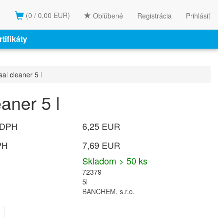
(0 / 0,00 EUR)
Obľúbené
Registrácia
Prihlásiť
tifikáty
al cleaner 5 l
aner 5 l
 DPH
6,25 EUR
PH
7,69 EUR
Skladom > 50 ks
72379
5l
BANCHEM, s.r.o.