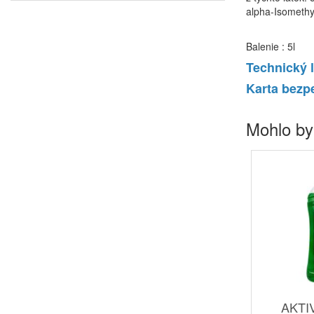
alpha-Isomethy
Balenie : 5l
Technický l
Karta bezp
Mohlo by
AKTIV