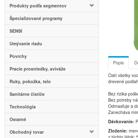
Produkty podľa segmentov
Špecializované programy
SENSI
Umývanie riadu
Povrchy
Popis
D
Pracie prostriedky, aviváže
Čistí všetky vo
Ruky, pokožka, telo
drevené podlahy
Bez rizika poš
Sanitárne čističe
Bez potreby ná
Odmasťuje a do
Technológia
Zanecháva mimo
Ostatné
Dávkovanie:
P
Zloženie:
mene
Obchodný tovar
z týchto látok: