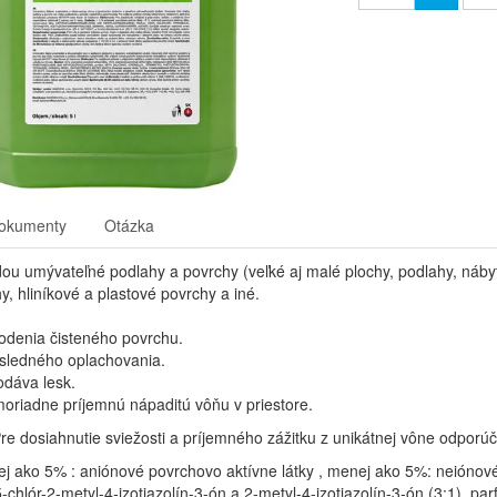
okumenty
Otázka
dou umývateľné podlahy a povrchy (veľké aj malé plochy, podlahy, náby
, hliníkové a plastové povrchy a iné.
kodenia čisteného povrchu.
sledného oplachovania.
dáva lesk.
riadne príjemnú nápaditú vôňu v priestore.
re dosiahnutie sviežosti a príjemného zážitku z unikátnej vône odporú
j ako 5% : aniónové povrchovo aktívne látky , menej ako 5%: neiónové
 5-chlór-2-metyl-4-izotiazolín-3-ón a 2-metyl-4-izotiazolín-3-ón (3:1), pa