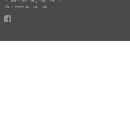
E-mail:
banchem@banchem.sk
Web:
www.banchem.sk