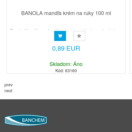
BANOLA mandľa krém na ruky 100 ml
Banola Mandľa vysokovýživný ochranný krém je vhodný pre
ťažšie pracovné pod-mienky. Mandľový olej obsahuje vzá...
0,89 EUR
Skladom: Áno
Kód: 63160
prev
next