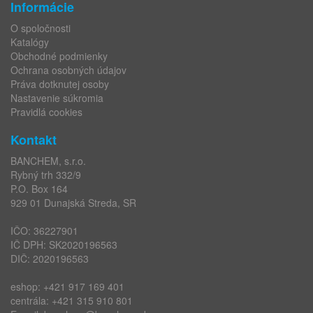
Informácie
O spoločnosti
Katalógy
Obchodné podmienky
Ochrana osobných údajov
Práva dotknutej osoby
Nastavenie súkromia
Pravidlá cookies
Kontakt
BANCHEM, s.r.o.
Rybný trh 332/9
P.O. Box 164
929 01 Dunajská Streda, SR
IČO: 36227901
IČ DPH: SK2020196563
DIČ: 2020196563
eshop:
+421 917 169 401
centrála:
+421 315 910 801