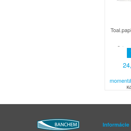
Toal.pa
Balenie
24
momentá
Kó
Informácie