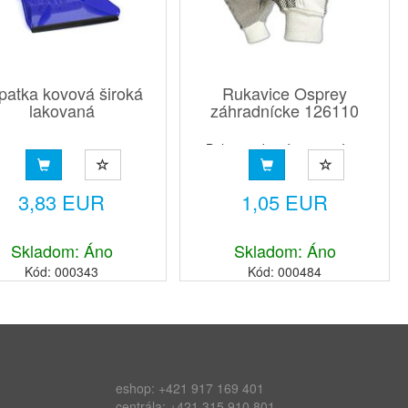
patka kovová široká
Rukavice Osprey
lakovaná
záhradnícke 126110
Balenie v kartóne: 12 párov
3,83 EUR
1,05 EUR
Skladom: Áno
Skladom: Áno
Kód: 000343
Kód: 000484
eshop:
+421 917 169 401
centrála:
+421 315 910 801