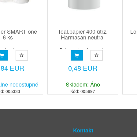
pier SMART one
Toal.papier 400 útrž.
Lo
6 ks
Harmasan neutral
 v kartóne: 6 ks
Balenie v kartóne: 30 ks
,84 EUR
0,48 EUR
lne nedostupné
Skladom: Áno
d: 005333
Kód: 005697
Kontakt