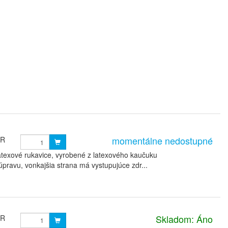
momentálne nedostupné
UR
atexové rukavice, vyrobené z latexového kaučuku
ravu, vonkajšia strana má vystupujúce zdr...
Skladom: Áno
UR